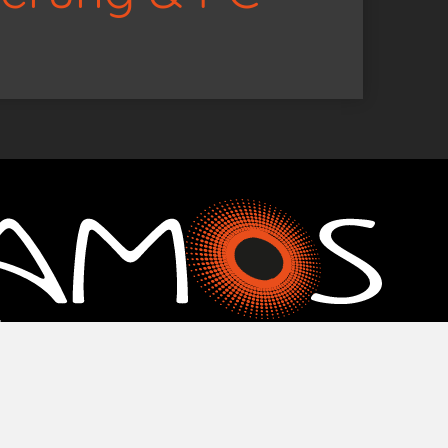
MQD
|
Login