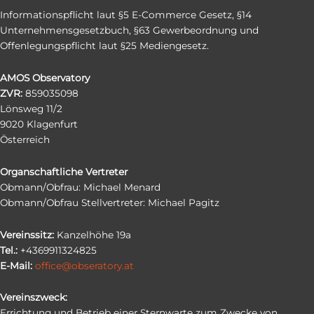
Informationspflicht laut §5 E-Commerce Gesetz, §14
Unternehmensgesetzbuch, §63 Gewerbeordnung und
Offenlegungspflicht laut §25 Mediengesetz.
AMOS Observatory
ZVR:
859035098
Lönsweg 11/2
9020 Klagenfurt
Österreich
Organschaftliche Vertreter
Obmann/Obfrau: Michael Menard
Obmann/Obfrau Stellvertreter: Michael Pagitz
Vereinssitz:
Kanzelhöhe 19a
Tel.:
+4369911324825
E-Mail:
office@obseratory.at
Vereinszweck:
Errichtung und Betrieb einer Sternwarte zum Zwecke von