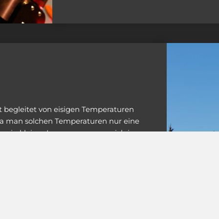
t begleitet von eisigen Temperaturen
 Da man solchen Temperaturen nur eine
on ein kleiner Luxus wenn man sich in
n, während in der Kuppel die CCD
orträgen kommt uns dieser Raum sehr
ie Möglichkeit remote über das
ie nutzen zu können. Sozusagen von der
ken.