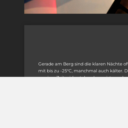
Gerade am Berg sind die klaren Nächte of
mit bis zu -25°C, manchmal auch kälter.
gewisse Zeit widerstehen kann, ist es sch
einen geheizten Raum zurück ziehen kan
Kamera läuft. Auch bei Führungen und V
entgegen. Besonders angenehm ist auch d
Internet die Sternwarte für Astrofotograf
gemütlichen Couch aus in die Sterne blic